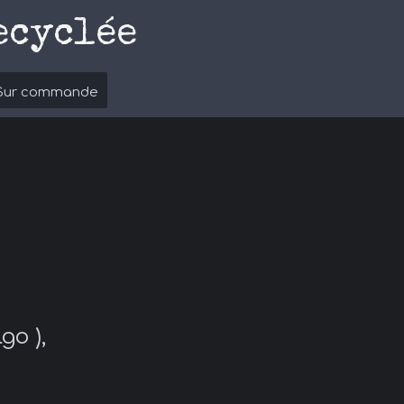
ecyclée
Sur commande
go ),